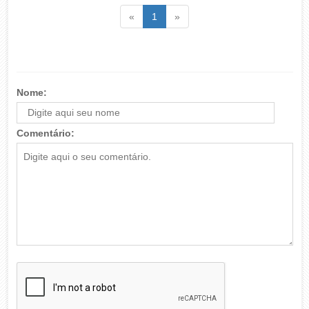
Voltar
(atual)
Voltar
«
1
»
Nome:
Comentário: