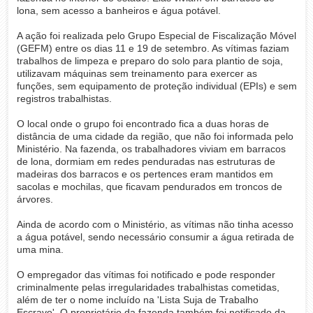
lona, sem acesso a banheiros e água potável.
A ação foi realizada pelo Grupo Especial de Fiscalização Móvel
(GEFM) entre os dias 11 e 19 de setembro. As vítimas faziam
trabalhos de limpeza e preparo do solo para plantio de soja,
utilizavam máquinas sem treinamento para exercer as
funções, sem equipamento de proteção individual (EPIs) e sem
registros trabalhistas.
O local onde o grupo foi encontrado fica a duas horas de
distância de uma cidade da região, que não foi informada pelo
Ministério. Na fazenda, os trabalhadores viviam em barracos
de lona, dormiam em redes penduradas nas estruturas de
madeiras dos barracos e os pertences eram mantidos em
sacolas e mochilas, que ficavam pendurados em troncos de
árvores.
Ainda de acordo com o Ministério, as vítimas não tinha acesso
a água potável, sendo necessário consumir a água retirada de
uma mina.
O empregador das vítimas foi notificado e pode responder
criminalmente pelas irregularidades trabalhistas cometidas,
além de ter o nome incluído na 'Lista Suja de Trabalho
Escravo'. O proprietário da fazenda também foi notificado da