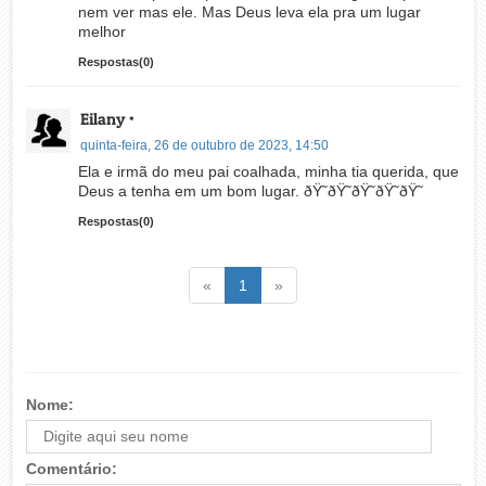
nem ver mas ele. Mas Deus leva ela pra um lugar
melhor
Respostas(0)
Eilany
*
quinta-feira, 26 de outubro de 2023, 14:50
Ela e irmã do meu pai coalhada, minha tia querida, que
Deus a tenha em um bom lugar. ðŸ˜­ðŸ˜­ðŸ˜­ðŸ˜­ðŸ˜­
Respostas(0)
Voltar
(atual)
Voltar
«
1
»
Nome:
Comentário: