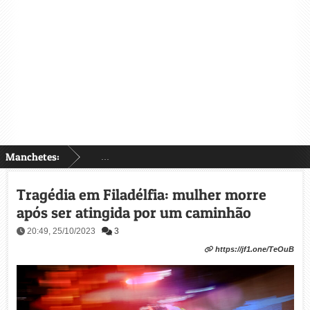
Manchetes:
...
Tragédia em Filadélfia: mulher morre
após ser atingida por um caminhão
20:49, 25/10/2023
3
https://jf1.one/TeOuB