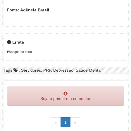
Fonte:
Agência Brasil
Errata
Espaços no texto
Tags
: Servidores, PRF, Depressão, Saúde Mental
Seja o primeiro a comentar
Voltar
(atual)
Voltar
«
1
»