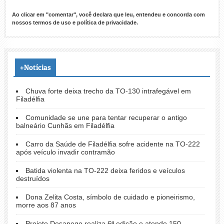
Ao clicar em "comentar", você declara que leu, entendeu e concorda com
nossos
termos de uso
e
política de privacidade
.
+Notícias
Chuva forte deixa trecho da TO-130 intrafegável em
Filadélfia
Comunidade se une para tentar recuperar o antigo
balneário Cunhãs em Filadélfia
Carro da Saúde de Filadélfia sofre acidente na TO-222
após veículo invadir contramão
Batida violenta na TO-222 deixa feridos e veículos
destruídos
Dona Zelita Costa, símbolo de cuidado e pioneirismo,
morre aos 87 anos
Projeto Desapego realiza 6ª edição e atende 150