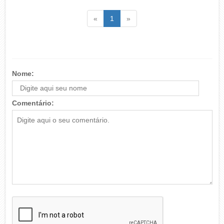
Voltar
(atual)
Voltar
«
1
»
Nome:
Comentário: