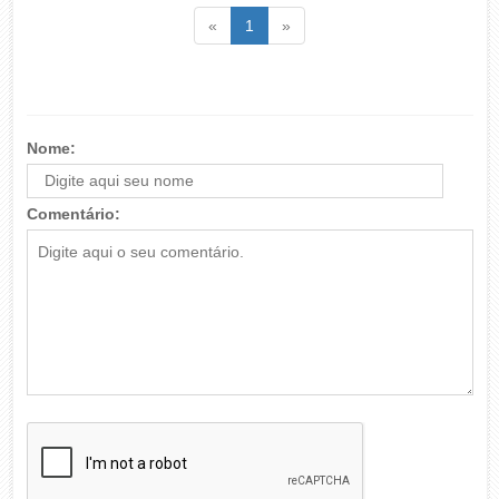
Voltar
(atual)
Voltar
«
1
»
Nome:
Comentário: