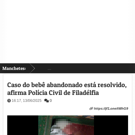
Manchetes:
...
Caso do bebê abandonado está resolvido,
afirma Polícia Civil de Filadélfia
16:17, 13/06/2025
0
https://jf1.one/tWhG9