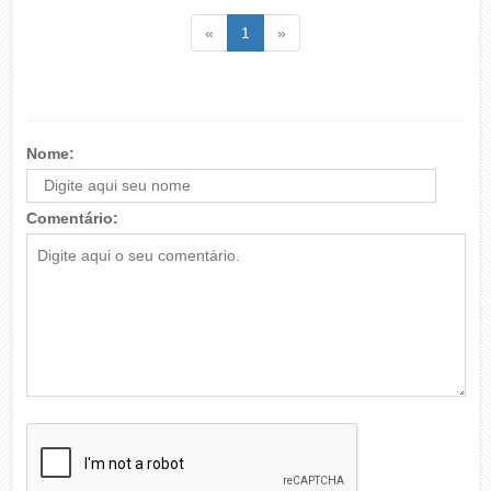
Voltar
(atual)
Voltar
«
1
»
Nome:
Comentário: