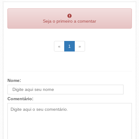
Seja o primeiro a comentar
Voltar
(atual)
Voltar
«
1
»
Nome:
Comentário: