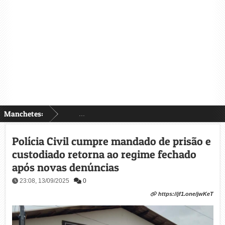
Manchetes:
...
Polícia Civil cumpre mandado de prisão e
custodiado retorna ao regime fechado
após novas denúncias
23:08, 13/09/2025
0
https://jf1.one/jwKeT