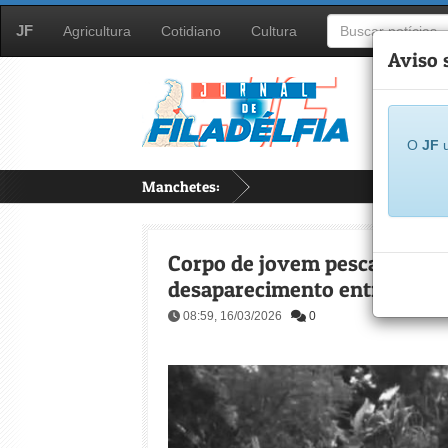
JF
Agricultura
Cotidiano
Cultura
Aviso 
O
JF
u
Manchetes:
..
Corpo de jovem pescador é e
desaparecimento entre Babaçu
08:59, 16/03/2026
0