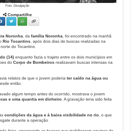
Foto: Divulgação
Compartilhe
ira Noronha
, da
família Noronha
, foi encontrado na manhã
do
Rio Tocantins
, após dois dias de buscas realizadas na
 norte do Tocantins.
do (14)
enquanto fazia o trajeto entre os dois municípios em
ipes do
Corpo de Bombeiros
realizavam buscas intensas na
avia relatos de que o jovem poderia
ter caído na água ou
desde então.
ravado algum tempo antes do ocorrido, mostrava o jovem
icas e uma quantia em dinheiro
. A gravação teria sido feita
 às
condições da água e à baixa visibilidade no rio
, o que
esgate durante a operação.
unda-feira, encerrando as buscas que mobilizaram equipes de