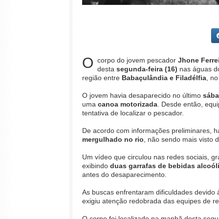
O
corpo do jovem pescador
Jhone Ferre
desta
segunda-feira (16)
nas águas 
região entre
Babaçulândia e Filadélfia
, no
O jovem havia desaparecido no último
sába
uma
canoa motorizada
. Desde então, equ
tentativa de localizar o pescador.
De acordo com informações preliminares, h
mergulhado no rio
, não sendo mais visto 
Um vídeo que circulou nas redes sociais, g
exibindo
duas garrafas de bebidas alcoól
antes do desaparecimento.
As buscas enfrentaram dificuldades devido
exigiu atenção redobrada das equipes de r
O corpo foi localizado na manhã desta seg