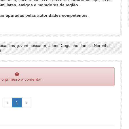
amiliares, amigos e moradores da região
.
ser
apuradas pelas autoridades competentes
.
Tocantins, jovem pescador, Jhone Ceguinho, família Noronha,
s
 o primeiro a comentar
Voltar
(atual)
Voltar
«
1
»