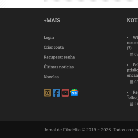
+MAIS
NOT
Login
Wh
nos e
Criar conta
(3)
03
Recuperar senha
Po
Últimas notícias
prisão
encam
Novelas
03
Re
"olho 
21
Jornal de Filadélfia © 2019 ~ 2026. Todos os dir