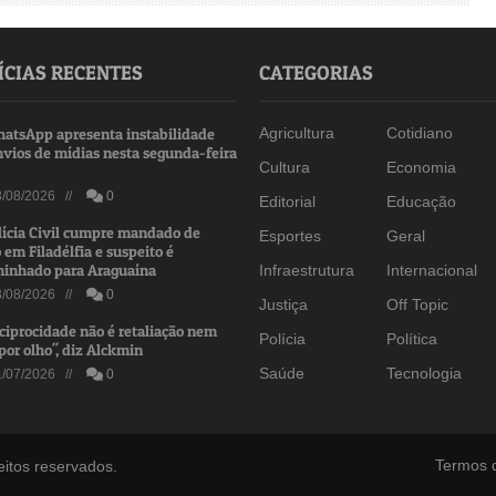
ÍCIAS RECENTES
CATEGORIAS
atsApp apresenta instabilidade
Agricultura
Cotidiano
nvios de mídias nesta segunda-feira
Cultura
Economia
/08/2026 //
0
Editorial
Educação
lícia Civil cumpre mandado de
Esportes
Geral
 em Filadélfia e suspeito é
inhado para Araguaína
Infraestrutura
Internacional
/08/2026 //
0
Justiça
Off Topic
ciprocidade não é retaliação nem
Polícia
Política
por olho", diz Alckmin
Saúde
Tecnologia
/07/2026 //
0
Termos 
eitos reservados.