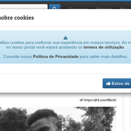
Economia
Editorial
Mais
sobre cookies
tiliza cookies para melhorar sua experiência em nossos serviços. Ao 
no nosso portal você estará aceitando os
termos de utilização
.
.
Consulte nossa
Política de Privacidade
para saber mais detalhes.
ncontrado no Rio Tocantins após
lândia e Filadélfia
Estou de
https://jf1.one/4Bu3z