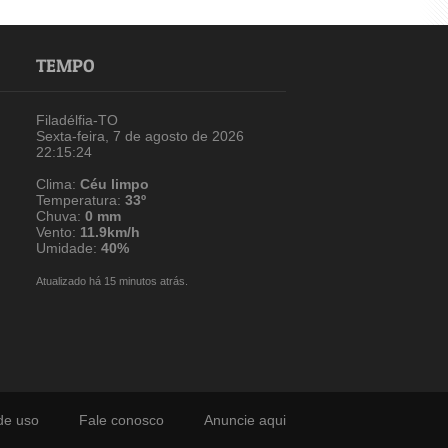
TEMPO
Filadélfia-TO
Sexta-feira, 7 de agosto de 2026
22:15:24
Clima:
Céu limpo
Temperatura:
33º
Chuva:
0 mm
Vento:
11.9km/h
Umidade:
40%
Atualizado há 15 minutos atrás.
de uso
Fale conosco
Anuncie aqui