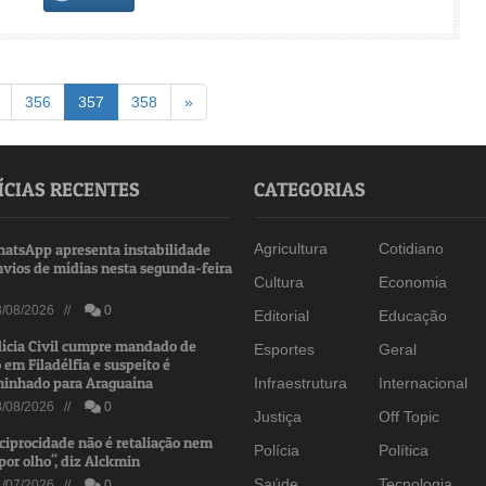
(atual)
Avançar
356
357
358
»
ÍCIAS RECENTES
CATEGORIAS
atsApp apresenta instabilidade
Agricultura
Cotidiano
nvios de mídias nesta segunda-feira
Cultura
Economia
/08/2026 //
0
Editorial
Educação
lícia Civil cumpre mandado de
Esportes
Geral
 em Filadélfia e suspeito é
inhado para Araguaína
Infraestrutura
Internacional
/08/2026 //
0
Justiça
Off Topic
ciprocidade não é retaliação nem
Polícia
Política
por olho", diz Alckmin
Saúde
Tecnologia
/07/2026 //
0