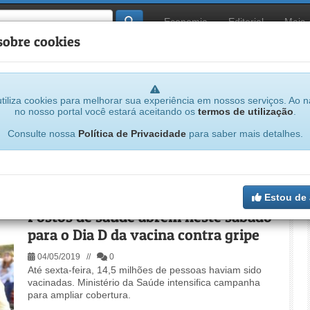
Economia
Editorial
Mais
sobre cookies
tiliza cookies para melhorar sua experiência em nossos serviços. Ao 
no nosso portal você estará aceitando os
termos de utilização
.
Consulte nossa
Política de Privacidade
para saber mais detalhes.
 notícias
Estou de
Postos de saúde abrem neste sábado
para o Dia D da vacina contra gripe
04/05/2019 //
0
Até sexta-feira, 14,5 milhões de pessoas haviam sido
vacinadas. Ministério da Saúde intensifica campanha
para ampliar cobertura.