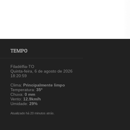
TEMPO
Filadélfia-TO
Quinta-feira, 6 de agosto de 2026
18:20:59
Clima:
Principalmente limpo
Temperatura:
35º
Chuva:
0 mm
Vento:
12.9km/h
Umidade:
29%
Atualizado há 20 minutos atrás.