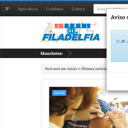
JF
Agricultura
Cotidiano
Cultura
Aviso 
O
JF
u
Manchetes:
...
Você está em:
Início
>> Últimas notícias >>
Todas as
SAÚDE