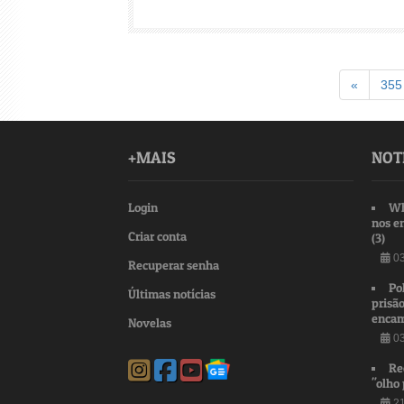
Voltar
«
355
+MAIS
NOT
Login
Wh
nos e
Criar conta
(3)
03
Recuperar senha
Po
Últimas notícias
prisão
encam
Novelas
03
Re
"olho 
21