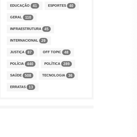
EDUCAÇÃO
ESPORTES
41
40
GERAL
110
INFRAESTRUTURA
45
INTERNACIONAL
29
JUSTIÇA
OFF TOPIC
87
48
POLÍCIA
POLÍTICA
440
289
SAÚDE
TECNOLOGIA
508
36
ERRATAS
13