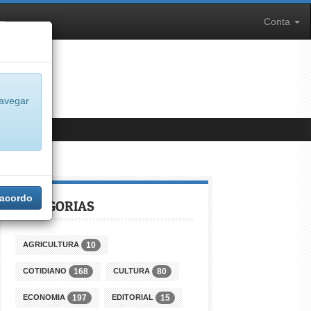
Conta
navegar
 acordo
CATEGORIAS
AGRICULTURA
10
COTIDIANO
CULTURA
168
80
ECONOMIA
EDITORIAL
197
15