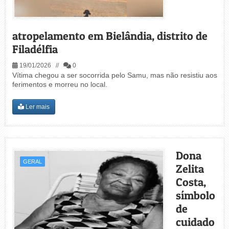
atropelamento em Bielândia, distrito de
Filadélfia
19/01/2026 //
0
Vítima chegou a ser socorrida pelo Samu, mas não resistiu aos
ferimentos e morreu no local.
Ler mais
Dona
GERAL
Zelita
Costa,
símbolo
de
cuidado