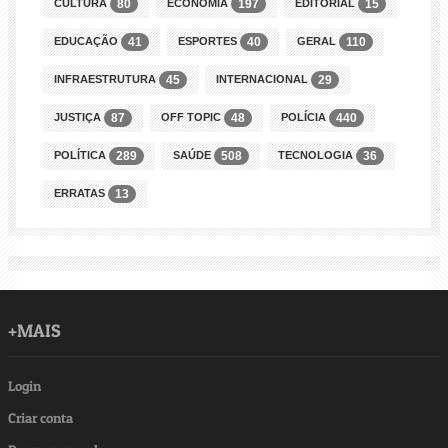
CULTURA
ECONOMIA
EDITORIAL
80
197
15
EDUCAÇÃO
ESPORTES
GERAL
41
40
110
INFRAESTRUTURA
INTERNACIONAL
45
29
JUSTIÇA
OFF TOPIC
POLÍCIA
87
48
440
POLÍTICA
SAÚDE
TECNOLOGIA
289
508
36
ERRATAS
13
+MAIS
Login
Criar conta