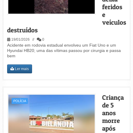
feridos
e
veículos
destruídos
19/01/2026 //
0
Acidente em rodovia estadual envolveu um Fiat Uno e um
Hyundai HB20; uma das vítimas passou por cirurgia e passa
bem
Ler mais
Criança
POLÍCIA
de 5
anos
morre
após