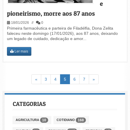
e
pioneirismo, morre aos 87 anos
18/01/2026 //
0
Primeira farmacêutica e parteira de Filadélfia, Dona Zelita
faleceu neste domingo (17/01/2026), aos 87 anos, deixando
um legado de cuidado, dedicação e amor...
Ler mais
Voltar
(atual)
Avançar
«
3
4
5
6
7
»
CATEGORIAS
AGRICULTURA
COTIDIANO
10
168