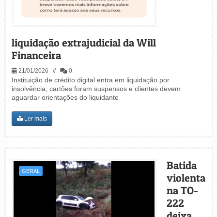
liquidação extrajudicial da Will
Financeira
21/01/2026 //
0
Instituição de crédito digital entra em liquidação por
insolvência; cartões foram suspensos e clientes devem
aguardar orientações do liquidante
Ler mais
Batida
GERAL
violenta
na TO-
222
deixa