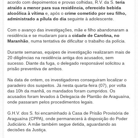
acordo com depoimentos e provas colhidas, R.V. da S.
teria
atraído a menor para sua residência, oferecido bebida
alcoólica à vítima
e, após o
crime cometido por seu filho,
administrado a pílula do dia
seguinte à adolescente.
Com o avanço das investigações, mãe e filho abandonaram a
residência e se mudaram para a
cidade de Carolina, no
Maranhão
, numa tentativa de dificultar o trabalho da polícia.
Durante semanas, equipes de investigação realizaram mais de
20 diligências na residência antiga dos acusados, sem
sucesso. Diante da fuga, o delegado responsável solicitou a
prisão preventiva de ambos.
Na data de ontem, os investigadores conseguiram localizar o
paradeiro dos suspeitos. Já nesta quarta-feira (07), por volta
das 10h da manhã, os mandados foram cumpridos. Os
acusados foram levados à Delegacia de Plantão de Araguaína,
onde passaram pelos procedimentos legais.
G.H.V. dos S. foi encaminhado à Casa de Prisão Provisória de
Araguaína (CPPA), onde permanecerá à disposição do Poder
Judiciário. A mãe também segue detida, aguardando as
decisões da Justiça.