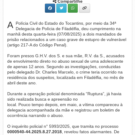
Compartilhe
A
Polícia Civil do Estado do Tocantins, por meio da 34ª
Delegacia de Polícia de Filadélfia, deu cumprimento na
manhã desta quarta-feira (07/08/2025) a dois mandados de
prisão relacionados a um caso grave de estupro de vulnerável
(artigo 217-A do Código Penal).
Foram presos G.H.V. dos S. e sua mãe, R.V. da S., acusados
de envolvimento direto no abuso sexual de uma adolescente
de apenas 12 anos. Segundo as investigações, conduzidas
pelo delegado Dr. Charles Marcelo, o crime teria ocorrido na
residência dos suspeitos, localizada em Filadélfia, no mês de
abril deste ano.
Durante a operação policial denominada “Ruptura”, já havia
sido realizada busca e apreensão no
local. Pouco tempo depois, em maio, a vítima compareceu à
delegacia acompanhada da mãe e registrou um boletim de
ocorrência narrando o abuso.
O inquérito policial n° 5993/2025, que tramita no processo
0000540-44.2025.8.27.2018
, revelou fatos alarmantes. De