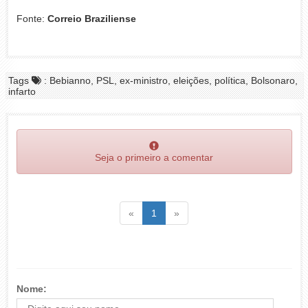
Fonte:
Correio Braziliense
Tags
: Bebianno, PSL, ex-ministro, eleições, política, Bolsonaro,
infarto
Seja o primeiro a comentar
Voltar
(atual)
Voltar
«
1
»
Nome: