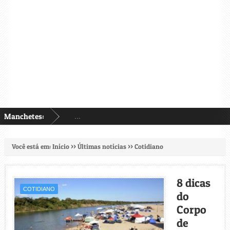
Manchetes:
...
Você está em:
Início
>>
Últimas notícias
>>
Cotidiano
8 dicas
COTIDIANO
do
Corpo
de