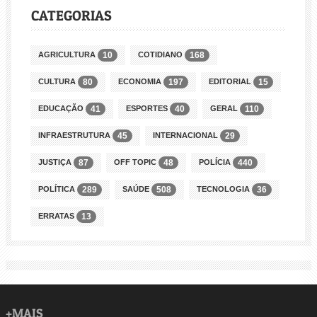
CATEGORIAS
AGRICULTURA
COTIDIANO
10
168
CULTURA
ECONOMIA
EDITORIAL
80
197
15
EDUCAÇÃO
ESPORTES
GERAL
41
40
110
INFRAESTRUTURA
INTERNACIONAL
45
29
JUSTIÇA
OFF TOPIC
POLÍCIA
87
48
440
POLÍTICA
SAÚDE
TECNOLOGIA
289
508
36
ERRATAS
13
+MAIS