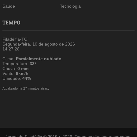
Saúde
Tecnologia
TEMPO
Filadélfia-TO
Segunda-feira, 10 de agosto de 2026
14:27:29
Clima:
Parcialmente nublado
Temperatura:
33º
Chuva:
0 mm
Vento:
8km/h
Umidade:
44%
Atualizado há 27 minutos atrás.
Jornal de Filadélfia © 2019 ~ 2026. Todos os direitos reservados.