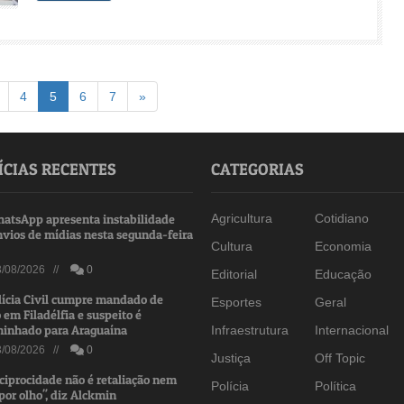
(atual)
Avançar
4
5
6
7
»
ÍCIAS RECENTES
CATEGORIAS
atsApp apresenta instabilidade
Agricultura
Cotidiano
nvios de mídias nesta segunda-feira
Cultura
Economia
/08/2026 //
0
Editorial
Educação
lícia Civil cumpre mandado de
Esportes
Geral
 em Filadélfia e suspeito é
inhado para Araguaína
Infraestrutura
Internacional
/08/2026 //
0
Justiça
Off Topic
ciprocidade não é retaliação nem
Polícia
Política
por olho", diz Alckmin