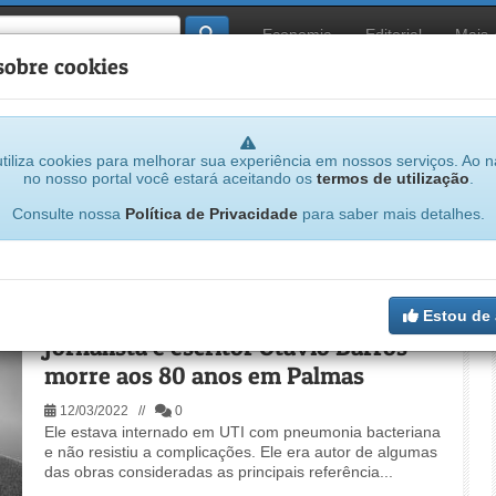
Economia
Editorial
Mais
sobre cookies
tiliza cookies para melhorar sua experiência em nossos serviços. Ao 
no nosso portal você estará aceitando os
termos de utilização
.
Consulte nossa
Política de Privacidade
para saber mais detalhes.
Estou de
Jornalista e escritor Otávio Barros
morre aos 80 anos em Palmas
12/03/2022 //
0
Ele estava internado em UTI com pneumonia bacteriana
e não resistiu a complicações. Ele era autor de algumas
das obras consideradas as principais referência...