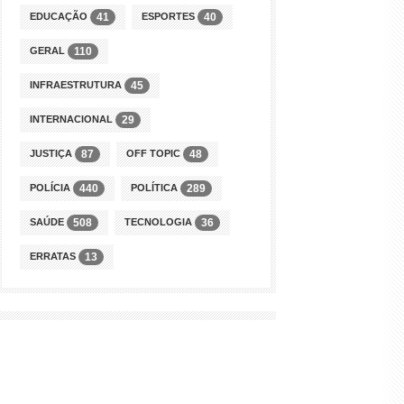
EDUCAÇÃO
ESPORTES
41
40
GERAL
110
INFRAESTRUTURA
45
INTERNACIONAL
29
JUSTIÇA
OFF TOPIC
87
48
POLÍCIA
POLÍTICA
440
289
SAÚDE
TECNOLOGIA
508
36
ERRATAS
13