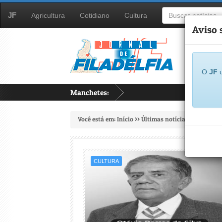
JF
Agricultura
Cotidiano
Cultura
Aviso 
O
JF
u
Manchetes:
...
Você está em:
Início
>>
Últimas notícias
>>
Cultura
CULTURA