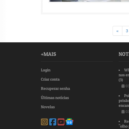
Voltar
«
3
+MAIS
NOT
Login
Wh
nos e
Criar conta
(3)
03
Recuperar senha
Po
Últimas notícias
prisão
encam
Novelas
03
Re
"olho 