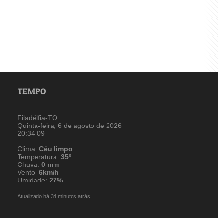
TEMPO
Filadélfia-TO
Quinta-feira, 6 de agosto de 2026
20:34:09
Clima:
Céu limpo
Temperatura:
35º
Chuva:
0 mm
Vento:
6km/h
Umidade:
27%
Atualizado há 34 minutos atrás.