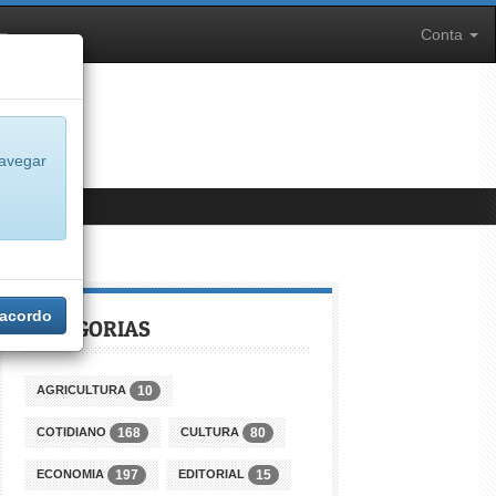
Conta
navegar
 acordo
CATEGORIAS
AGRICULTURA
10
COTIDIANO
CULTURA
168
80
ECONOMIA
EDITORIAL
197
15