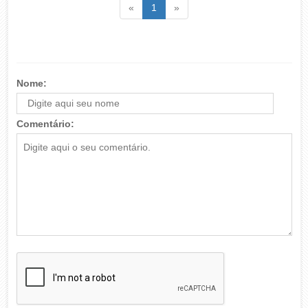
Voltar
(atual)
Voltar
«
1
»
Nome:
Comentário: