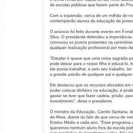
de escolas públicas que fazem parte do Pr
Com a expansão, cerca de um milhão de no
contemplarão alunos da educação de jovens
O anúncio foi feito durante evento em Forta
Silva. O presidente defendeu a importância
convocou os jovens presentes na cerimônia
qualquer realização profissional por meio 
"Estudar é quase que uma coisa sagrada pa
pode deixar para o nosso filho é educá-lo, 
ele possa trabalhar, e pelo seu trabalho, te
a grande paixão de qualquer pai e qualquer
Ele destacou que os recursos alocados em 
puder colocar dinheiro na educação, é proib
gastar se tiver que fazer cadeia, prisão, 
investimento", disse o presidente.
O ministro da Educação, Camilo Santana, de
de-Meia, diante do fato de que cerca de m
Ensino Médio a cada ano. "Esse programa v
queremos nenhum aluno fora da escola públ
tem condições de transformar vidas. Não h