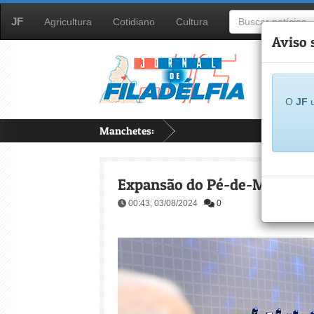
JF
Agricultura
Cotidiano
Cultura
Aviso 
O
JF
u
Manchetes:
...
Expansão do Pé-de-Meia bene
00:43, 03/08/2024
0