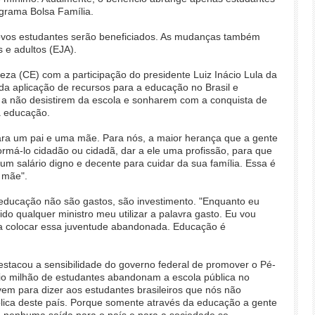
ograma Bolsa Família.
vos estudantes serão beneficiados. As mudanças também
 e adultos (EJA).
leza (CE) com a participação do presidente Luiz Inácio Lula da
 da aplicação de recursos para a educação no Brasil e
 a não desistirem da escola e sonharem com a conquista de
da educação.
ra um pai e uma mãe. Para nós, a maior herança que a gente
formá-lo cidadão ou cidadã, dar a ele uma profissão, para que
r um salário digno e decente para cuidar da sua família. Essa é
 mãe".
educação não são gastos, são investimento. "Enquanto eu
ido qualquer ministro meu utilizar a palavra gasto. Eu vou
para colocar essa juventude abandonada. Educação é
stacou a sensibilidade do governo federal de promover o Pé-
eio milhão de estudantes abandonam a escola pública no
em para dizer aos estudantes brasileiros que nós não
ica deste país. Porque somente através da educação a gente
á nenhuma saída para o país e para a sociedade se