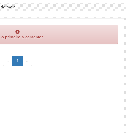
 de meia
 o primeiro a comentar
Voltar
(atual)
Voltar
«
1
»