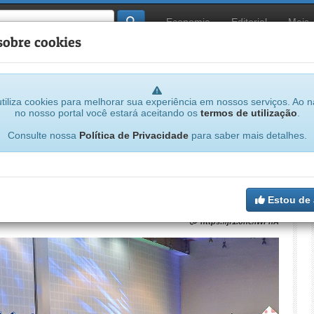
Economia
Editorial
Mais
sobre cookies
tiliza cookies para melhorar sua experiência em nossos serviços. Ao 
no nosso portal você estará aceitando os
termos de utilização
.
Consulte nossa
Política de Privacidade
para saber mais detalhes.
ficiará mais 1 milhão de estudantes
Estou de
https://jf1.one/iWPhA