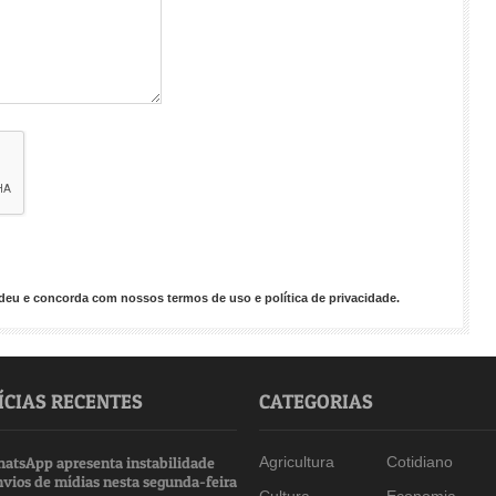
endeu e concorda com nossos
termos de uso
e
política de privacidade
.
ÍCIAS RECENTES
CATEGORIAS
atsApp apresenta instabilidade
Agricultura
Cotidiano
nvios de mídias nesta segunda-feira
Cultura
Economia