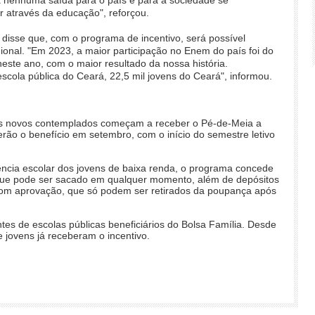
r através da educação", reforçou.
disse que, com o programa de incentivo, será possível
ional. "Em 2023, a maior participação no Enem do país foi do
neste ano, com o maior resultado da nossa história.
scola pública do Ceará, 22,5 mil jovens do Ceará", informou.
os novos contemplados começam a receber o Pé-de-Meia a
erão o benefício em setembro, com o início do semestre letivo
uência escolar dos jovens de baixa renda, o programa concede
 que pode ser sacado em qualquer momento, além de depósitos
 com aprovação, que só podem ser retirados da poupança após
tes de escolas públicas beneficiários do Bolsa Família. Desde
 jovens já receberam o incentivo.