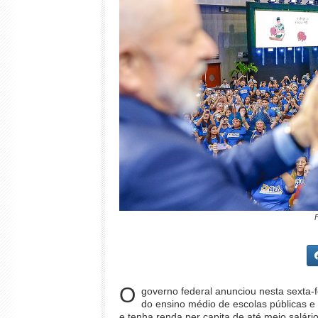
O
governo federal anunciou nesta sexta-
do ensino médio de escolas públicas e 
e tenha renda per capita de até meio salár