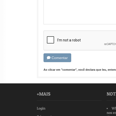
Comentar
Ao clicar em "comentar", você declara que leu, ent
+MAIS
NOT
Login
Wh
nos e