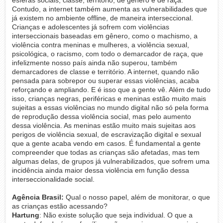
esferas sociais, classe, território, de gênero e de raça.
Contudo, a internet também aumenta as vulnerabilidades que
já existem no ambiente offline, de maneira interseccional.
Crianças e adolescentes já sofrem com violências
interseccionais baseadas em gênero, como o machismo, a
violência contra meninas e mulheres, a violência sexual,
psicológica, o racismo, com todo o demarcador de raça, que
infelizmente nosso país ainda não superou, também
demarcadores de classe e território. A internet, quando não
pensada para sobrepor ou superar essas violências, acaba
reforçando e ampliando. E é isso que a gente vê. Além de tudo
isso, crianças negras, periféricas e meninas estão muito mais
sujeitas a essas violências no mundo digital não só pela forma
de reprodução dessa violência social, mas pelo aumento
dessa violência. As meninas estão muito mais sujeitas aos
perigos de violência sexual, de escravização digital e sexual
que a gente acaba vendo em casos. É fundamental a gente
compreender que todas as crianças são afetadas, mas tem
algumas delas, de grupos já vulnerabilizados, que sofrem uma
incidência ainda maior dessa violência em função dessa
interseccionalidade social.
Agência Brasil:
Qual o nosso papel, além de monitorar, o que
as crianças estão acessando?
Hartung
: Não existe solução que seja individual. O que a