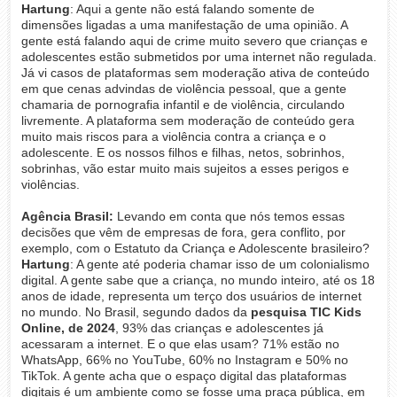
Hartung
: Aqui a gente não está falando somente de
dimensões ligadas a uma manifestação de uma opinião. A
gente está falando aqui de crime muito severo que crianças e
adolescentes estão submetidos por uma internet não regulada.
Já vi casos de plataformas sem moderação ativa de conteúdo
em que cenas advindas de violência pessoal, que a gente
chamaria de pornografia infantil e de violência, circulando
livremente. A plataforma sem moderação de conteúdo gera
muito mais riscos para a violência contra a criança e o
adolescente. E os nossos filhos e filhas, netos, sobrinhos,
sobrinhas, vão estar muito mais sujeitos a esses perigos e
violências.
Agência Brasil:
Levando em conta que nós temos essas
decisões que vêm de empresas de fora, gera conflito, por
exemplo, com o Estatuto da Criança e Adolescente brasileiro?
Hartung
: A gente até poderia chamar isso de um colonialismo
digital. A gente sabe que a criança, no mundo inteiro, até os 18
anos de idade, representa um terço dos usuários de internet
no mundo. No Brasil, segundo dados da
pesquisa TIC Kids
Online, de 2024
, 93% das crianças e adolescentes já
acessaram a internet. E o que elas usam? 71% estão no
WhatsApp, 66% no YouTube, 60% no Instagram e 50% no
TikTok. A gente acha que o espaço digital das plataformas
digitais é um ambiente como se fosse uma praça pública, em