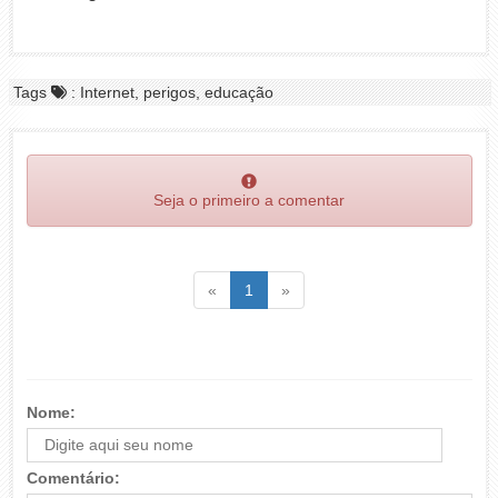
Tags
: Internet, perigos, educação
Seja o primeiro a comentar
Voltar
(atual)
Voltar
«
1
»
Nome:
Comentário: