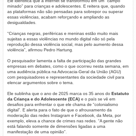
Ele identifica que a internet se transformou em um “campo
minado” para crianças e adolescentes. E reitera que, quando
as plataformas não são pensadas para sobrepor ou superar
essas violências, acabam reforçando e ampliando as
desigualdades.
“Crianças negras, periféricas e meninas estão muito mais
sujeitas a essas violências no mundo digital não só pela
reprodução dessa violência social, mas pelo aumento dessa
violência”, afirmou Pedro Hartung.
O pesquisador lamenta a falta de participação das grandes
empresas em debates, como o que ocorreu nesta semana, em
uma audiência pública na Advocacia-Geral da União (AGU)
com pesquisadores e representantes da sociedade civil para
elencar argumentos sobre o tema.
Ele sublinha que o ano de 2025 marca os 35 anos do
Estatuto
da Criança e do Adolescente (ECA)
e o país se vê em
desafios para enfrentar o que ele chama de “colonialismo
digital”. E alerta para o fato de que o afrouxamento da
moderação das redes Instagram e Facebook, da Meta, por
exemplo, eleva a chance de crimes nas redes. “A gente não
está falando somente de dimensões ligadas a uma
manifestação de uma opinião”.