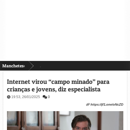
Manchetes:
...
Internet virou “campo minado” para
crianças e jovens, diz especialista
19:53, 26/01/2025
0
https://jf1.one/oNcZD