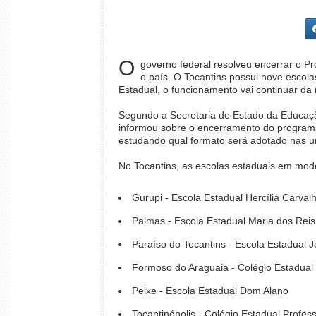
O
governo federal resolveu encerrar o P
o país. O Tocantins possui nove escol
Estadual, o funcionamento vai continuar d
Segundo a Secretaria de Estado da Educaçã
informou sobre o encerramento do programa vi
estudando qual formato será adotado nas u
No Tocantins, as escolas estaduais em model
Gurupi - Escola Estadual Hercília Carvalh
Palmas - Escola Estadual Maria dos Reis 
Paraíso do Tocantins - Escola Estadual 
Formoso do Araguaia - Colégio Estadual
Peixe - Escola Estadual Dom Alano
Tocantinópolis - Colégio Estadual Profes