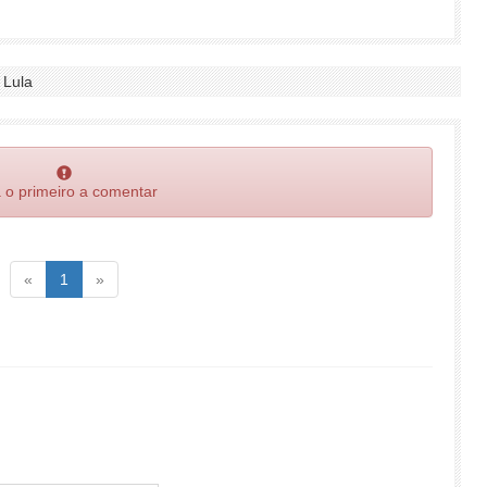
 Lula
 o primeiro a comentar
Voltar
(atual)
Voltar
«
1
»