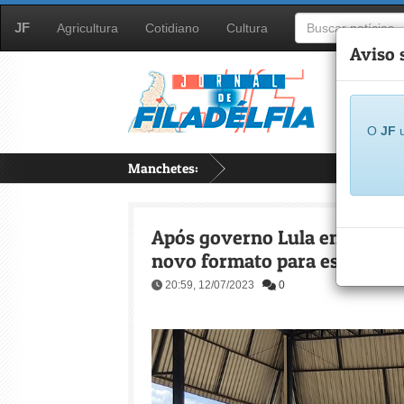
JF
Agricultura
Cotidiano
Cultura
Aviso 
O
JF
u
Manchetes:
...
Após governo Lula encerrar 
novo formato para escolas cí
20:59, 12/07/2023
0