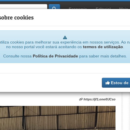
Economia
Editorial
Mais
sobre cookies
tiliza cookies para melhorar sua experiência em nossos serviços. Ao 
no nosso portal você estará aceitando os
termos de utilização
.
Consulte nossa
Política de Privacidade
para saber mais detalhes.
programa, Tocantins diz que vai estudar
vico-militares
Estou de
https://jf1.one/0JCso