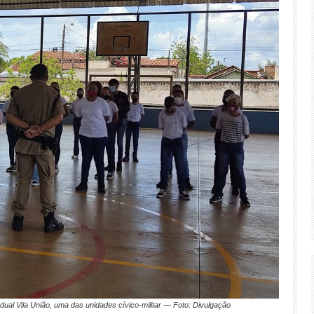
ual Vila União, uma das unidades cívico-militar — Foto: Divulgação