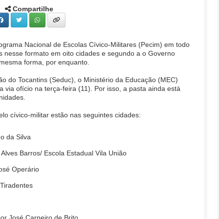
Compartilhe
rograma Nacional de Escolas Cívico-Militares (Pecim) em todo
as nesse formato em oito cidades e segundo a o Governo
a mesma forma, por enquanto.
o do Tocantins (Seduc), o Ministério da Educação (MEC)
a ofício na terça-feira (11). Por isso, a pasta ainda está
nidades.
o cívico-militar estão nas seguintes cidades:
o da Silva
Alves Barros/ Escola Estadual Vila União
José Operário
 Tiradentes
sor José Carneiro de Brito