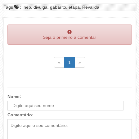
Tags
: Inep, divulga, gabarito, etapa, Revalida
Seja o primeiro a comentar
Voltar
(atual)
Voltar
«
1
»
Nome:
Comentário: