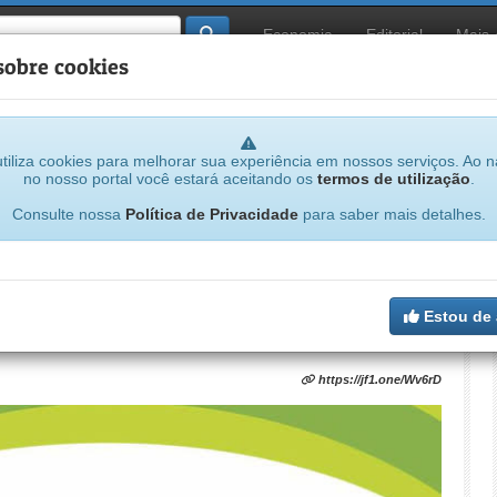
Economia
Editorial
Mais
sobre cookies
tiliza cookies para melhorar sua experiência em nossos serviços. Ao 
no nosso portal você estará aceitando os
termos de utilização
.
Consulte nossa
Política de Privacidade
para saber mais detalhes.
ão até esta sexta; mais de 4 milhões já
Estou de
https://jf1.one/Wv6rD