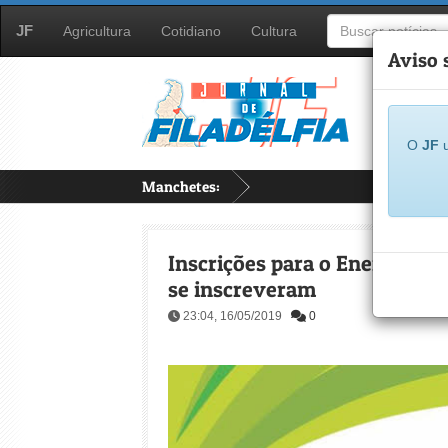
JF
Agricultura
Cotidiano
Cultura
Aviso 
O
JF
u
Manchetes:
...
Inscrições para o Enem 2019 v
se inscreveram
23:04, 16/05/2019
0