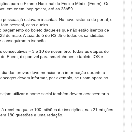
crições para o Exame Nacional do Ensino Médio (Enem). Os
net, em enem.inep.gov.br, até as 23h59.
de pessoas já estavam inscritas. No novo sistema do portal, o
foto pessoal, caso queira.
 o pagamento do boleto daqueles que não estão isentos de
 23 de maio. A taxa de é de R$ 85 e todos os candidatos
e conseguiram a isenção.
s consecutivos – 3 e 10 de novembro. Todas as etapas do
 do Enem, disponível para smartphones e tablets IOS e
 dia das provas deve mencionar a informação durante a
 surdocegos devem informar, por exemplo, se usam aparelho
esejam utilizar o nome social também devem acrescentar a
já recebeu quase 100 milhões de inscrições, nas 21 edições
suem 180 questões e uma redação.