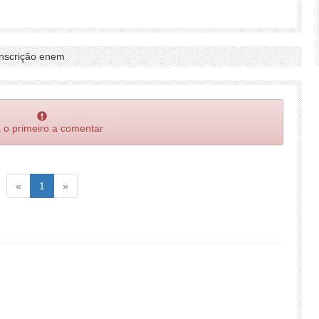
inscrição enem
 o primeiro a comentar
Voltar
(atual)
Voltar
«
1
»