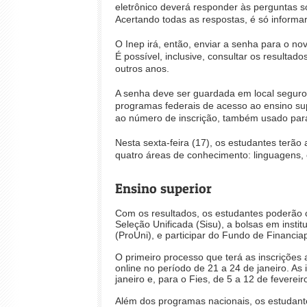
eletrônico deverá responder às perguntas so
Acertando todas as respostas, é só informar
O Inep irá, então, enviar a senha para o no
É possível, inclusive, consultar os resulta
outros anos.
A senha deve ser guardada em local seguro e
programas federais de acesso ao ensino sup
ao número de inscrição, também usado para
Nesta sexta-feira (17), os estudantes terã
quatro áreas de conhecimento: linguagens, 
Ensino superior
Com os resultados, os estudantes poderão c
Seleção Unificada (Sisu), a bolsas em insti
(ProUni), e participar do Fundo de Financia
O primeiro processo que terá as inscrições a
online no período de 21 a 24 de janeiro. As
janeiro e, para o Fies, de 5 a 12 de fevereir
Além dos programas nacionais, os estudant