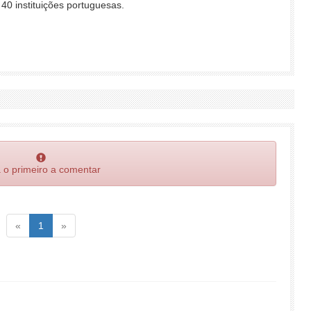
40 instituições portuguesas.
 o primeiro a comentar
Voltar
(atual)
Voltar
«
1
»