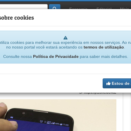
Economia
Editorial
Mais
sobre cookies
tiliza cookies para melhorar sua experiência em nossos serviços. Ao 
no nosso portal você estará aceitando os
termos de utilização
.
Consulte nossa
Política de Privacidade
para saber mais detalhes.
pantes a partir desta sexta-feira
Estou de
https://jf1.one/dC40Z