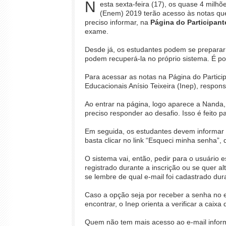
N
esta sexta-feira (17), os quase 4 milh
(Enem) 2019 terão acesso às notas que
preciso informar, na
Página do Participant
exame.
Desde já, os estudantes podem se preparar
podem recuperá-la no próprio sistema. É po
Para acessar as notas na Página do Particip
Educacionais Anísio Teixeira (Inep), respo
Ao entrar na página, logo aparece a Nanda
preciso responder ao desafio. Isso é feito p
Em seguida, os estudantes devem informar 
basta clicar no link “Esqueci minha senha”
O sistema vai, então, pedir para o usuário 
registrado durante a inscrição ou se quer al
se lembre de qual e-mail foi cadastrado dura
Caso a opção seja por receber a senha no e
encontrar, o Inep orienta a verificar a caixa
Quem não tem mais acesso ao e-mail informa