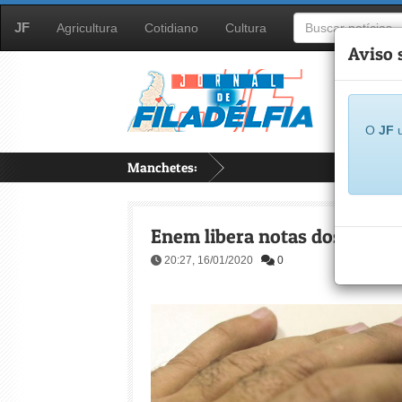
JF
Agricultura
Cotidiano
Cultura
Aviso 
O
JF
u
Manchetes:
...
Enem libera notas dos partici
20:27, 16/01/2020
0