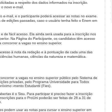
licitadas a respeito dos dados informados na inscrição.
 o novo e-mail.
vo e-mail, e o participante poderá acessar as notas no exame.
dos de edições passadas, caso o usuário tenha feito o Enem em
 de fácil acesso. Ela ainda será usada para a inscrição nos
erior. Na Página do Participante, os candidatos têm acesso
 concorrer a vagas no ensino superior.
o acesso à nota da redação e à pontuação de cada uma das
ciências humanas, ciências da natureza e matemática.
oncorrer a vagas no ensino superior público pelo Sistema de
tuições privadas, pelo Programa Universidade para Todos
próximo ›mento Estudantil (Fies).
bertas é o Sisu. Para participar é preciso fazer a inscrição
 inscrições para o ProUni poderão ser feitas de 28 a 31 de
o.
es podem usar as notas para cursar o ensino superior em