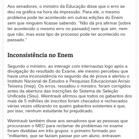
Aos senadores, o ministro da Educação disse que o erro se
deu na gráfica na hora da impressão. Para ele, o mesmo
problema pode ter acontecido em outras edições do Enem
sem que ninguém ficasse sabendo. “Não dá pra afirmar [sobre
ter acontecido o mesmo erro no passado] nem que sim, nem
que não, mas esse tipo de processo pode ter acontecido no
passado."
Inconsistência no Enem
Segundo o ministro, ao interagir com internautas logo após a
divulgação do resultado do Exame, ele mesmo percebeu que
havia uma inconsistência no segundo dia de prova e alertou o
Instituto Nacional de Estudos e Pesquisas Educacionais Anísio
Teixeira (Inep). Os erros, ressaltou o ministro, foram corrigidos
antes da abertura das inscrições do Sistema de Seleção
Unificada (Sisu). Weintraub afirmou que todos os gabaritos dos
mais de 5 milhões de inscritos foram checados e rechecados
várias vezes utilizando os quatro gabaritos existentes e que,
por isso, nenhum estudante foi prejudicado.
Weintraub também disse aos senadores que as pessoas que
procuraram o MEC para reclamar de problemas no exame
foram divididas em três grupos: o primeiro formado por
"militantes, que se faziam passar por um aluno, entravam