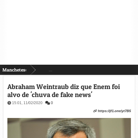
Manchetes:
...
Abraham Weintraub diz que Enem foi
alvo de 'chuva de fake news'
15:01, 11/02/2020
0
https://jf1.one/yt7B5