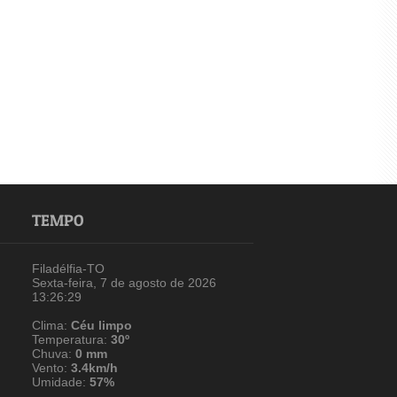
TEMPO
Filadélfia-TO
Sexta-feira, 7 de agosto de 2026
13:26:29
Clima:
Céu limpo
Temperatura:
30º
Chuva:
0 mm
Vento:
3.4km/h
Umidade:
57%