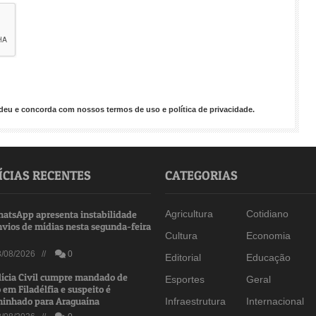
endeu e concorda com nossos
termos de uso
e
política de privacidade
.
ÍCIAS RECENTES
CATEGORIAS
atsApp apresenta instabilidade
Agricultura
Cotidiano
nvios de mídias nesta segunda-feira
Cultura
Economia
/08/2026 //
0
Editorial
Educação
lícia Civil cumpre mandado de
Esportes
Geral
 em Filadélfia e suspeito é
inhado para Araguaína
Infraestrutura
Internacional