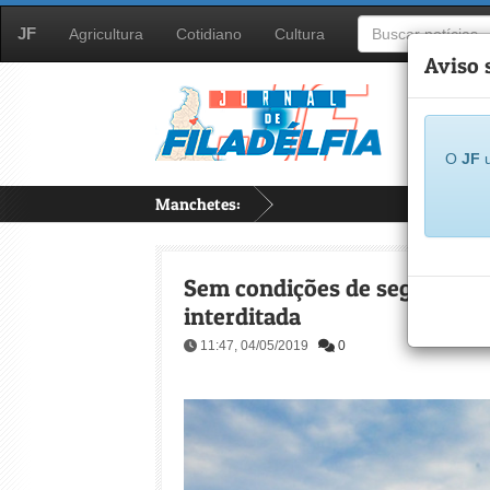
JF
Agricultura
Cotidiano
Cultura
Aviso 
O
JF
u
Manchetes:
Sem condições de segurança:
interditada
11:47, 04/05/2019
0