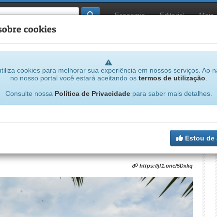
Economia
Editorial
Mais
sobre cookies
tiliza cookies para melhorar sua experiência em nossos serviços. Ao 
no nosso portal você estará aceitando os
termos de utilização
.
...
Consulte nossa
Política de Privacidade
para saber mais detalhes.
 escola em Araguaína pode ser
Estou de
https://jf1.one/5Dxkq