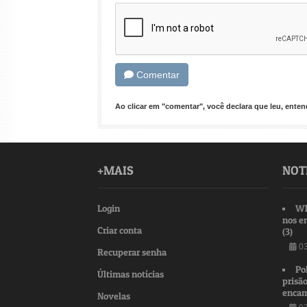
Comentar
Ao clicar em "comentar", você declara que leu, ent
+MAIS
NOT
Login
Wh
nos e
Criar conta
(3)
03
Recuperar senha
Po
Últimas notícias
prisão
encam
Novelas