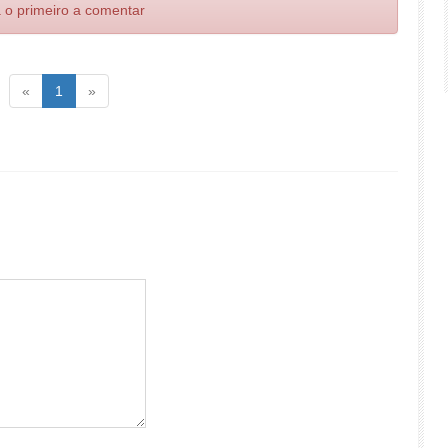
 o primeiro a comentar
Voltar
(atual)
Voltar
«
1
»