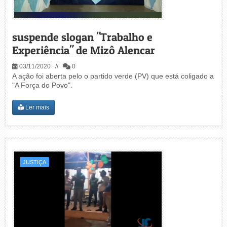
suspende slogan "Trabalho e
Experiência" de Mizô Alencar
03/11/2020 //
0
A ação foi aberta pelo o partido verde (PV) que está coligado a
"A Força do Povo".
Ler mais
JUSTIÇA