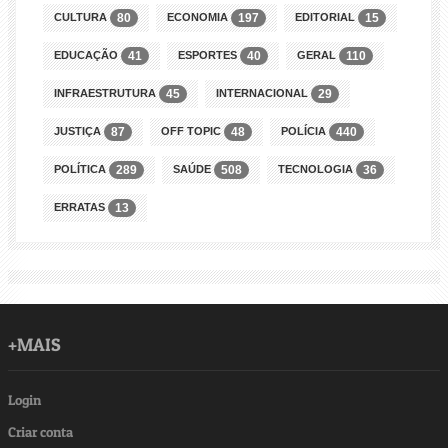
CULTURA
ECONOMIA
EDITORIAL
80
197
15
EDUCAÇÃO
ESPORTES
GERAL
41
40
110
INFRAESTRUTURA
INTERNACIONAL
45
29
JUSTIÇA
OFF TOPIC
POLÍCIA
87
48
440
POLÍTICA
SAÚDE
TECNOLOGIA
289
508
36
ERRATAS
13
+MAIS
Login
Criar conta