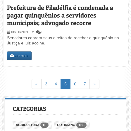
Prefeitura de Filadélfia é condenada a
pagar quinquênios a servidores
municipais; advogado recorre
08/10/2020 //
0
Servidores cobram seus direitos de receber o quinquênio na
Justiça e juiz acolhe.
Ler mais
Voltar
(atual)
Avançar
«
3
4
5
6
7
»
CATEGORIAS
AGRICULTURA
COTIDIANO
10
168