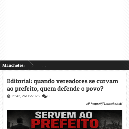
Manchetes:
...
Editorial: quando vereadores se curvam
ao prefeito, quem defende o povo?
15:42, 26/05/2026
0
https://jf1.one/kxhcK