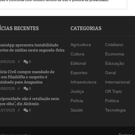
endeu e concorda com nossos
termos de uso
e
política de privacidade
.
ÍCIAS RECENTES
CATEGORIAS
atsApp apresenta instabilidade
Agricultura
Cotidiano
nvios de mídias nesta segunda-feira
Cultura
Economia
/08/2026 //
0
Editorial
Educação
lícia Civil cumpre mandado de
Esportes
Geral
 em Filadélfia e suspeito é
inhado para Araguaína
Infraestrutura
Internacional
/08/2026 //
0
Justiça
Off Topic
ciprocidade não é retaliação nem
Polícia
Política
por olho", diz Alckmin
Saúde
Tecnologia
/07/2026 //
0