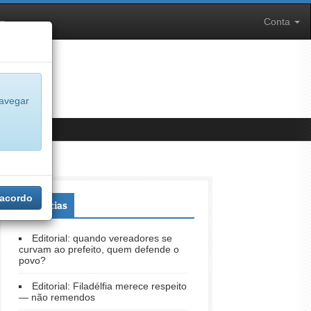
Conta
navegar
 acordo
+Notícias
Editorial: quando vereadores se
curvam ao prefeito, quem defende o
povo?
Editorial: Filadélfia merece respeito
— não remendos