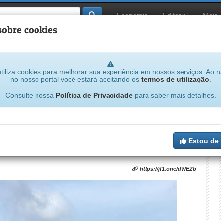
Economia
Editorial
Mais
sobre cookies
tiliza cookies para melhorar sua experiência em nossos serviços. Ao 
no nosso portal você estará aceitando os
termos de utilização
.
Consulte nossa
Política de Privacidade
para saber mais detalhes.
o foi prevista por todos, menos pelas
Estou de
https://jf1.one/dWEZb