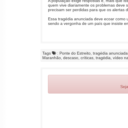
A população exige respostas e, mais que isso
quem vive diariamente os problemas deve se
precisam ser perdidas para que os alertas 
Essa tragédia anunciada deve ecoar como um 
sendo a vergonha de um país que insiste em
Tags
: Ponte do Estreito, tragédia anunciada
Maranhão, descaso, críticas, tragédia, vídeo n
Seja