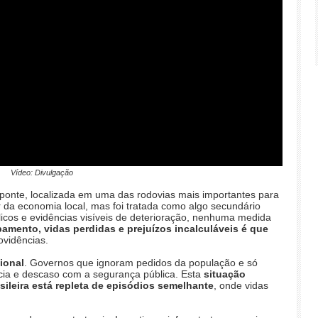
Vídeo: Divulgação
A ponte, localizada em uma das rodovias mais importantes para
ar da economia local, mas foi tratada como algo secundário
icos e evidências visíveis de deterioração, nenhuma medida
mento, vidas perdidas e prejuízos incalculáveis é que
ovidências.
ional
. Governos que ignoram pedidos da população e só
cia e descaso com a segurança pública. Esta
situação
rasileira está repleta de episódios semelhante
, onde vidas