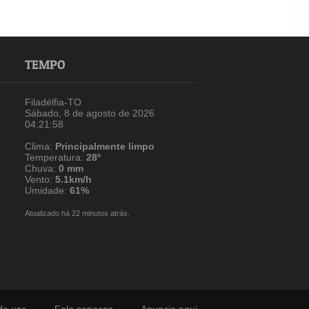
TEMPO
Filadélfia-TO
Sábado, 8 de agosto de 2026
04:21:59
Clima:
Principalmente limpo
Temperatura:
28º
Chuva:
0 mm
Vento:
5.1km/h
Umidade:
61%
Atualizado há 22 minutos atrás.