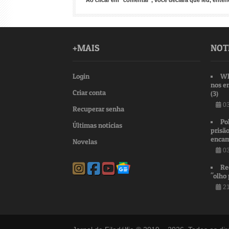
Ao clicar em "comentar", você declara que leu, ent
+MAIS
NOT
Login
Wh
nos e
Criar conta
(3)
03
Recuperar senha
Po
Últimas notícias
prisão
encam
Novelas
03
Re
"olho 
21