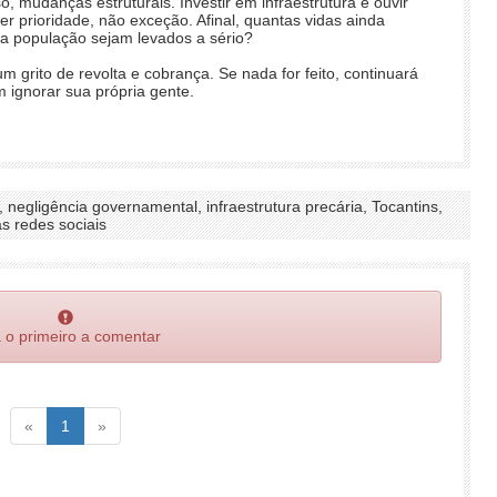
, mudanças estruturais. Investir em infraestrutura e ouvir
r prioridade, não exceção. Afinal, quantas vidas ainda
da população sejam levados a sério?
grito de revolta e cobrança. Se nada for feito, continuará
 ignorar sua própria gente.
, negligência governamental, infraestrutura precária, Tocantins,
as redes sociais
 o primeiro a comentar
Voltar
(atual)
Voltar
«
1
»