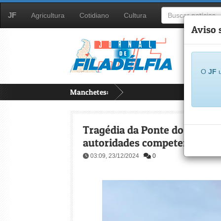
JF
Agricultura
Cotidiano
Cultura
Aviso 
O
JF
u
Manchetes:
...
Tragédia da Ponte do Estreit
autoridades competentes
03:09, 23/12/2024
0