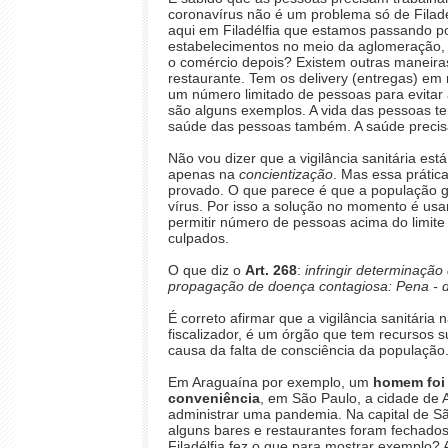
coronavírus não é um problema só de Filadé
aqui em Filadélfia que estamos passando p
estabelecimentos no meio da aglomeração, c
o comércio depois? Existem outras maneiras
restaurante. Tem os delivery (entregas) em 
um número limitado de pessoas para evita
são alguns exemplos. A vida das pessoas t
saúde das pessoas também. A saúde precisa
Não vou dizer que a vigilância sanitária est
apenas na
concientização
. Mas essa prátic
provado. O que parece é que a população gos
vírus. Por isso a solução no momento é usar
permitir número de pessoas acima do limite
culpados.
O que diz o
Art. 268
:
infringir determinação
propagação de doença contagiosa: Pena - 
É correto afirmar que a vigilância sanitári
fiscalizador, é um órgão que tem recursos s
causa da falta de consciência da população
Em Araguaína por exemplo, um
homem foi 
conveniência
, em São Paulo, a cidade de 
administrar uma pandemia. Na capital de Sã
alguns bares e restaurantes foram fechados 
Filadélfia fez o que para mostrar exemplo?