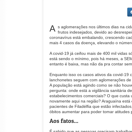
A
s aglomerações nos últimos dias na cida
frutos indesejados, devido ao desrespe
coronavírus está embalando, crescendo cada
mais 4 casos da doença, elevando o número
A covid-19 já ceifou mais de 400 mil vidas 
está sendo o mínimo, pois há meses, a SEMU
entanto é baixa, mas não da pra contar sem
Enquanto isso os casos ativos da covid-19
lanchonetes seguem com aglomerações de pe
A população está agindo como se não houve
pergunta: onde está a vigilância sanitária 
estabelecimentos comerciais? O que custa u
novamente aqui na região? Araguaína está 
pacientes de Filadélfia que estão infectad
óbitos aumentar para poder tomar atitudes p
Aos fatos...
É sabido que as pessoas precisam trabalhar