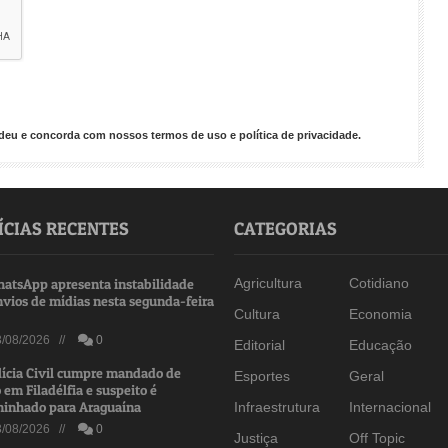
endeu e concorda com nossos
termos de uso
e
política de privacidade
.
ÍCIAS RECENTES
CATEGORIAS
atsApp apresenta instabilidade
Agricultura
Cotidiano
nvios de mídias nesta segunda-feira
Cultura
Economia
/08/2026 //
0
Editorial
Educação
lícia Civil cumpre mandado de
Esportes
Geral
 em Filadélfia e suspeito é
inhado para Araguaína
Infraestrutura
Internacional
/08/2026 //
0
Justiça
Off Topic