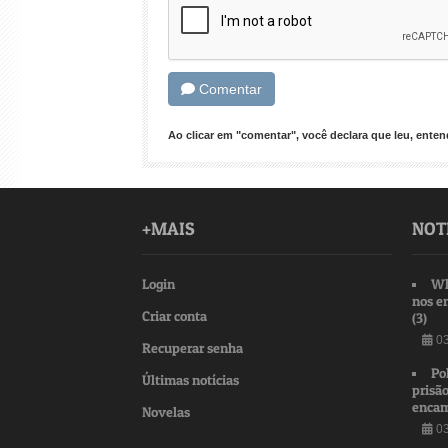
Comentar
Ao clicar em "comentar", você declara que leu, ent
+MAIS
NOT
Login
Wh
nos e
Criar conta
(3)
03
Recuperar senha
Po
Últimas notícias
prisão
encam
Novelas
03