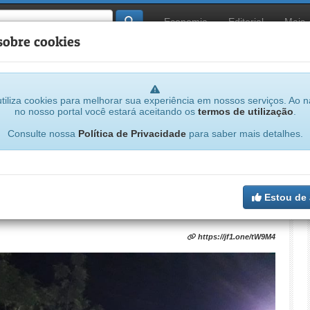
Economia
Editorial
Mais
sobre cookies
tiliza cookies para melhorar sua experiência em nossos serviços. Ao 
no nosso portal você estará aceitando os
termos de utilização
.
Consulte nossa
Política de Privacidade
para saber mais detalhes.
 covid-19 em Filadélfia é sinal de alerta
 a lei para evitar caos na saúde pública
Estou de
https://jf1.one/tW9M4