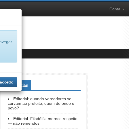
Conta
navegar
 acordo
+Notícias
Editorial: quando vereadores se
curvam ao prefeito, quem defende o
povo?
Editorial: Filadélfia merece respeito
— não remendos