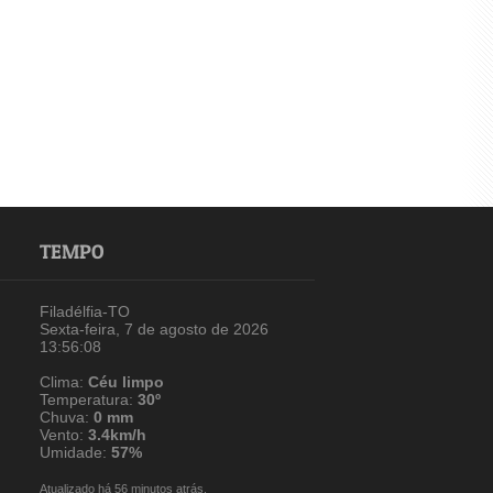
TEMPO
Filadélfia-TO
Sexta-feira, 7 de agosto de 2026
13:56:09
Clima:
Céu limpo
Temperatura:
30º
Chuva:
0 mm
Vento:
3.4km/h
Umidade:
57%
Atualizado há 56 minutos atrás.