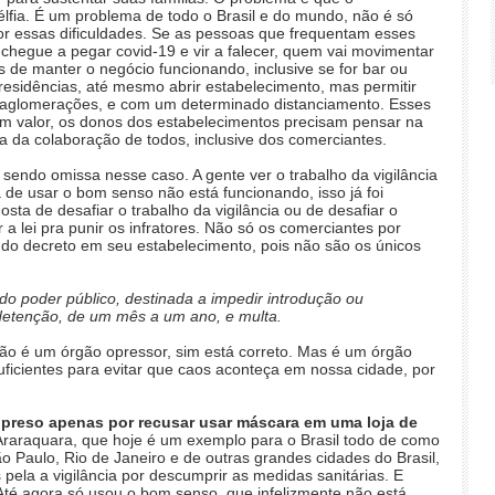
lfia. É um problema de todo o Brasil e do mundo, não é só
or essas dificuldades. Se as pessoas que frequentam esses
hegue a pegar covid-19 e vir a falecer, quem vai movimentar
 de manter o negócio funcionando, inclusive se for bar ou
residências, até mesmo abrir estabelecimento, mas permitir
r aglomerações, e com um determinado distanciamento. Esses
em valor, os donos dos estabelecimentos precisam pensar na
 da colaboração de todos, inclusive dos comerciantes.
á sendo omissa nesse caso. A gente ver o trabalho da vigilância
a de usar o bom senso não está funcionando, isso já foi
ta de desafiar o trabalho da vigilância ou de desafiar o
 a lei pra punir os infratores. Não só os comerciantes por
 do decreto em seu estabelecimento, pois não são os únicos
 do poder público, destinada a impedir introdução ou
detenção, de um mês a um ano, e multa.
a não é um órgão opressor, sim está correto. Mas é um órgão
uficientes para evitar que caos aconteça em nossa cidade, por
.
preso apenas por recusar usar máscara em uma loja de
Araraquara, que hoje é um exemplo para o Brasil todo de como
o Paulo, Rio de Janeiro e de outras grandes cidades do Brasil,
pela a vigilância por descumprir as medidas sanitárias. E
 Até agora só usou o bom senso, que infelizmente não está