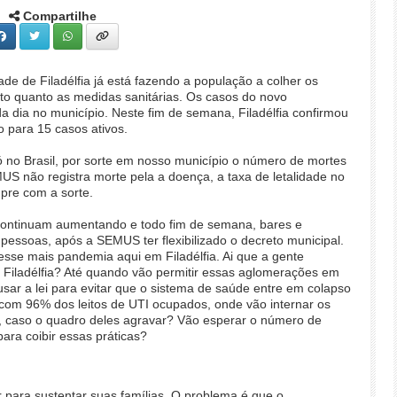
Compartilhe
de de Filadélfia já está fazendo a população a colher os
ito quanto as medidas sanitárias. Os casos do novo
 dia no município. Neste fim de semana, Filadélfia confirmou
 para 15 casos ativos.
só no Brasil, por sorte em nosso município o número de mortes
S não registra morte pela a doença, a taxa de letalidade no
pre com a sorte.
 continuam aumentando e todo fim de semana, bares e
ssoas, após a SEMUS ter flexibilizado o decreto municipal.
sse mais pandemia aqui em Filadélfia. Ai que a gente
de Filadélfia? Até quando vão permitir essas aglomerações em
sar a lei para evitar que o sistema de saúde entre em colapso
com 96% dos leitos de UTI ocupados, onde vão internar os
os, caso o quadro deles agravar? Vão esperar o número de
ara coibir essas práticas?
 para sustentar suas famílias. O problema é que o