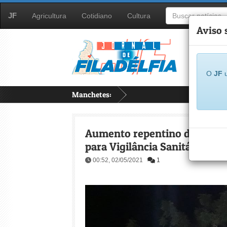
JF
Agricultura
Cotidiano
Cultura
Aviso 
O
JF
u
Manchetes:
...
Aumento repentino de casos da
para Vigilância Sanitária usar
00:52, 02/05/2021
1